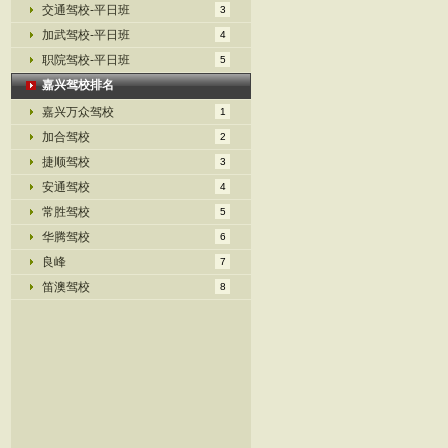
交通驾校-平日班
3
加武驾校-平日班
4
职院驾校-平日班
5
嘉兴驾校排名
嘉兴万众驾校
1
加合驾校
2
捷顺驾校
3
安通驾校
4
常胜驾校
5
华腾驾校
6
良峰
7
笛澳驾校
8