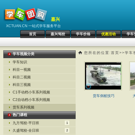
嘉兴
XCTUAN.CN 一站式学车服务平台
首页
嘉兴驾校
学车价格
优惠活动
学车
您所在的位置:
首页
>>
学车
学车视频分类
学车知识
科目一视频
科目二视频
科目三视频
C1手动档小车系列视频
货车倒桩技巧
C2自动档小车系列视频
货车系列视频
热门课程
九方驾校-平日班
1
久盛驾校-全日班
2